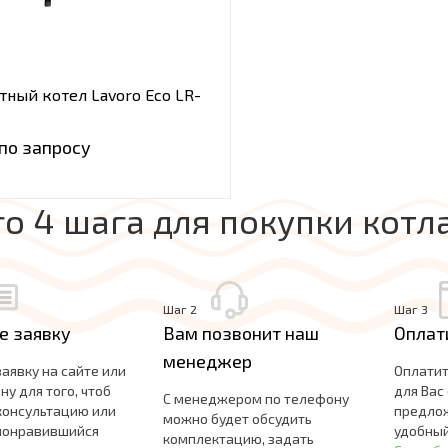
тный котел Lavoro Eco LR-
по запросу
го 4 шага для покупки котл
Шаг 2
Шаг 3
е заявку
Вам позвонит наш
Оплат
менеджер
заявку на сайте или
Оплатит
ну для того, чтоб
для Вас
С менеджером по телефону
консультацию или
предло
можно будет обсудить
 понравившийся
удобный
комплектацию, задать