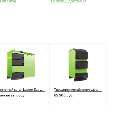
ы оплаты
Способы доставки
П
еллетный котел Lavoro Eco LR-16
Т
вердотопливный котел Lavoro Eco M-10
ена по запросу
65 500 руб.