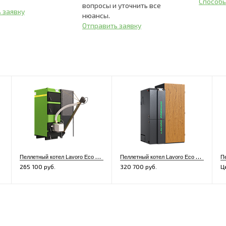
Способ
вопросы и уточнить все
 заявку
нюансы.
Отправить заявку
П
еллетный котел Lavoro Eco LF-16
П
еллетный котел Lavoro Eco LP-37 Premium
265 100 руб.
320 700 руб.
Ц