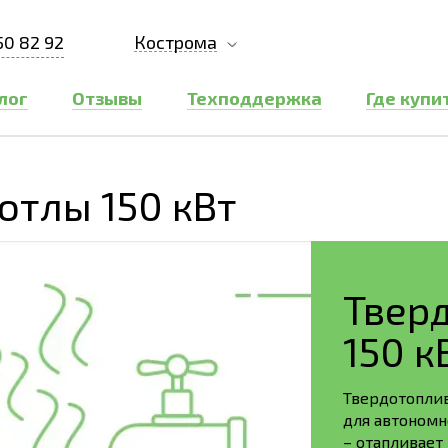
50 82 92
Кострома
лог
Отзывы
Техподдержка
Где купи
отлы 150 кВт
Твер
150 к
Твердотопли
для автономн
– отапливает