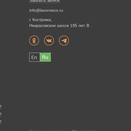
Заказать звонок
info@lavoroeco.ru
г. Кострома,
Некрасовское шоссе 195 лит. В
Ru
En
т
т
т