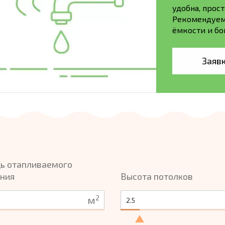
удобна, прос
Рекомендуем 
ёмкости и бо
Заявк
ь отапливаемого
ния
Высота потолков
2
м