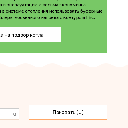
та в эксплуатации и весьма экономична.
в системе отопления использовать буферные
йлеры косвенного нагрева с контуром ГВС.
а на подбор котла
Показать (
0
)
м