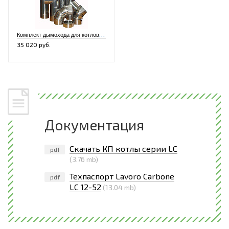
К
омплект дымохода для котлов L12-42, K12-32, XL12-32, LF12-42 LC12-32 (нерж./нерж.)
35 020 руб.
Документация
Скачать КП котлы серии LC
pdf
(3.76 mb)
Техпаспорт Lavoro Carbone
pdf
LC 12-52
(13.04 mb)