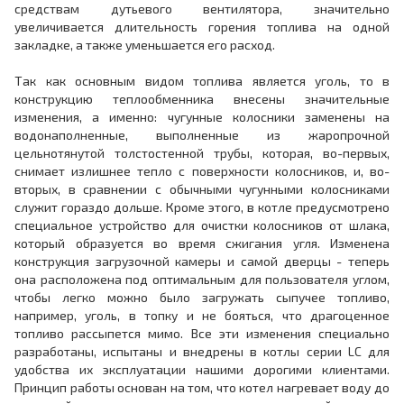
средствам дутьевого вентилятора, значительно
увеличивается длительность горения топлива на одной
закладке, а также уменьшается его расход.
Так как основным видом топлива является уголь, то в
конструкцию теплообменника внесены значительные
изменения, а именно: чугунные колосники заменены на
водонаполненные, выполненные из жаропрочной
цельнотянутой толстостенной трубы, которая, во-первых,
снимает излишнее тепло с поверхности колосников, и, во-
вторых, в сравнении с обычными чугунными колосниками
служит гораздо дольше. Кроме этого, в котле предусмотрено
специальное устройство для очистки колосников от шлака,
который образуется во время сжигания угля. Изменена
конструкция загрузочной камеры и самой дверцы - теперь
она расположена под оптимальным для пользователя углом,
чтобы легко можно было загружать сыпучее топливо,
например, уголь, в топку и не бояться, что драгоценное
топливо рассыпется мимо. Все эти изменения специально
разработаны, испытаны и внедрены в котлы серии LC для
удобства их эксплуатации нашими дорогими клиентами.
Принцип работы основан на том, что котел нагревает воду до