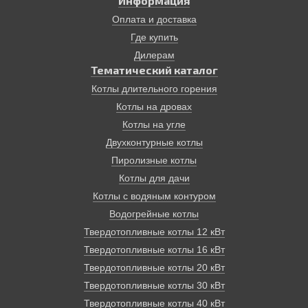
Информация
решением множества проблем. Так, он работает без
Оплата и доставка
подключения электроэнергии!, на самом доступном
Где купить
виде топлива в нашей стране – дровах. КПД
современных твердотопливных пиролизных котлов
Дилерам
достигает 85%. Эти котлы имеют терморегуляторы и
Тематический каталог
надежные системы безопасности. Время от закладки
Котлы длительного горения
до другой может занимать до 12 часов.
Котлы на дровах
Отопление дома, основанное на твердотопливном
котле, экологически безопасно, просто и надежно.
Котлы на угле
Двухконтурные котлы
Пиролизные котлы
Котлы для дачи
Котлы с водяным контуром
Водогрейные котлы
Твердотопливные котлы 12 кВт
Твердотопливные котлы 16 кВт
Твердотопливные котлы 20 кВт
Твердотопливные котлы 30 кВт
Твердотопливные котлы 40 кВт