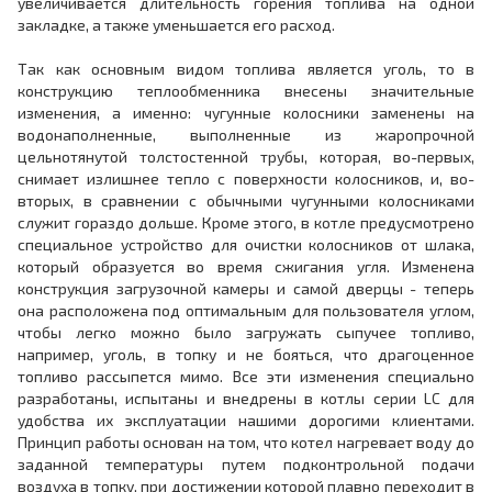
увеличивается длительность горения топлива на одной
закладке, а также уменьшается его расход.
Так как основным видом топлива является уголь, то в
конструкцию теплообменника внесены значительные
изменения, а именно: чугунные колосники заменены на
водонаполненные, выполненные из жаропрочной
цельнотянутой толстостенной трубы, которая, во-первых,
снимает излишнее тепло с поверхности колосников, и, во-
вторых, в сравнении с обычными чугунными колосниками
служит гораздо дольше. Кроме этого, в котле предусмотрено
специальное устройство для очистки колосников от шлака,
который образуется во время сжигания угля. Изменена
конструкция загрузочной камеры и самой дверцы - теперь
она расположена под оптимальным для пользователя углом,
чтобы легко можно было загружать сыпучее топливо,
например, уголь, в топку и не бояться, что драгоценное
топливо рассыпется мимо. Все эти изменения специально
разработаны, испытаны и внедрены в котлы серии LC для
удобства их эксплуатации нашими дорогими клиентами.
Принцип работы основан на том, что котел нагревает воду до
заданной температуры путем подконтрольной подачи
воздуха в топку, при достижении которой плавно переходит в