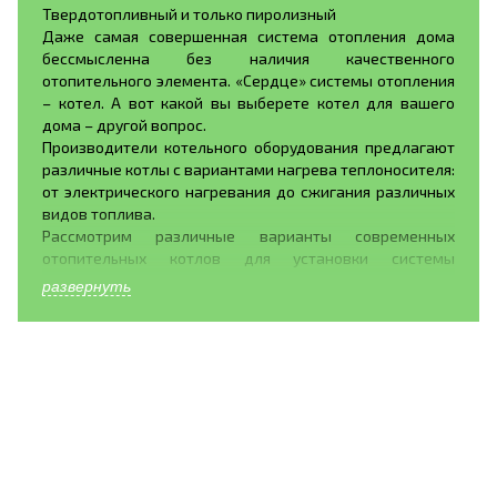
Твердотопливный и только пиролизный
Даже самая совершенная система отопления дома
бессмысленна без наличия качественного
отопительного элемента. «Сердце» системы отопления
– котел. А вот какой вы выберете котел для вашего
дома – другой вопрос.
Производители котельного оборудования предлагают
различные котлы с вариантами нагрева теплоносителя:
от электрического нагревания до сжигания различных
видов топлива.
Рассмотрим различные варианты современных
отопительных котлов для установки системы
отопления дома.
развернуть
Газовые котлы. Газовое оборудование обладает рядом
достоинств, это- широкое распространение топлива,
бесшумное горение газа, хорошая теплоотдача. Так же
газовые котлы обладают рядом недостатков:
установку газового оборудования в своем доме можно
доверять только профессионалам, поскольку это
легковоспламеняющееся топливо, постоянно растущие
цены на газ.
Электрические котлы обладают также немалыми