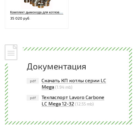
К
омплект дымохода для котлов L12-42, K12-32, XL12-32, LF12-42 LC12-32 (нерж./нерж.)
35 020 руб.
Документация
Скачать КП котлы серии LC
pdf
Mega
(1.94 mb)
Техпаспорт Lavoro Carbone
pdf
LC Mega 12-32
(12.55 mb)